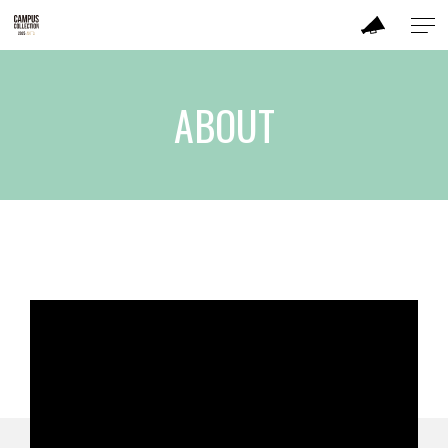
ABOUT
ABOUT
BRAND
CONTENTS
TIME TABLE
TICKET / ACCESS
CONTACT