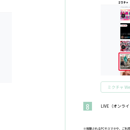
ミクチャ W
8
LIVE（オンラ
※視聴されるPCやスマホや、ご利用