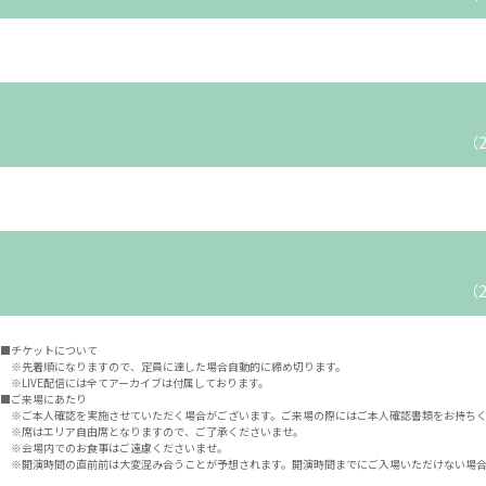
（2
（2
■チケットについて
※先着順になりますので、定員に達した場合自動的に締め切ります。
※LIVE配信には全てアーカイブは付属しております。
■ご来場にあたり
※ご本人確認を実施させていただく場合がございます。ご来場の際にはご本人確認書類をお持ち
※席はエリア自由席となりますので、ご了承くださいませ。
※会場内でのお食事はご遠慮くださいませ。
※開演時間の直前前は大変混み合うことが予想されます。開演時間までにご入場いただけない場合