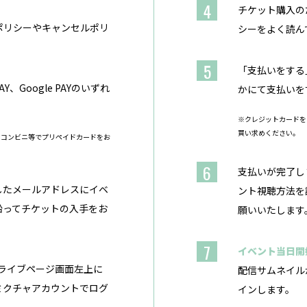
4
チケット購入の
ポリシーやキャンセルポリ
シーをよく読ん
5
「支払いをする」
、Google PAYのいずれ
かにて支払いを
※クレジットカードを
買い求めください。
、コンビニ等でプリペイドカードをお
6
支払いが完了し
したメールアドレスにイベ
ント視聴方法を
沿ってチケットの入手をお
願いいたします
7
イベント当日開
のライブページ画面左上に
配信サムネイル
ミクチャアカウントでログ
インします。