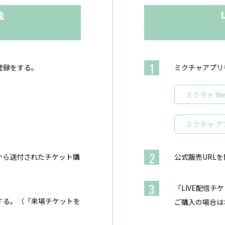
金
1
登録をする。
ミクチャアプリ
ミクチャ W
ミクチャ ア
2
から送付されたチケット購
公式販売URL
3
「LIVE配信
択する。（「来場チケットを
ご購入の場合は