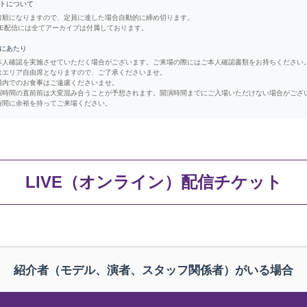
ットについて
順になりますので、定員に達した場合自動的に締め切ります。
VE配信には全てアーカイブは付属しております。
場にあたり
人確認を実施させていただく場合がございます。ご来場の際にはご本人確認書類をお持ちください
エリア自由席となりますので、ご了承くださいませ。
内でのお食事はご遠慮くださいませ。
時間の直前前は大変混み合うことが予想されます。開演時間までにご入場いただけない場合がござ
時間に余裕を持ってご来場ください。
LIVE（オンライン）配信チケット
紹介者（モデル、演者、スタッフ関係者）がいる場合