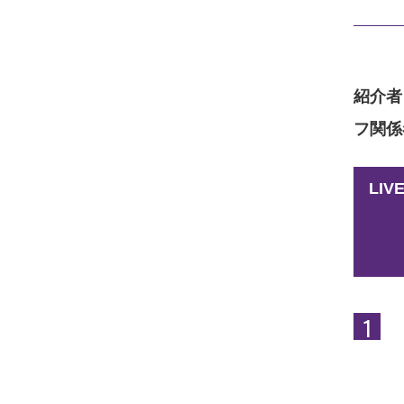
紹介者
フ関係
LI
1