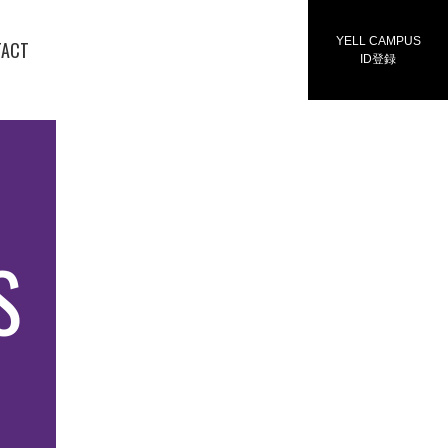
YELL CAMPUS
TACT
ID登録
S