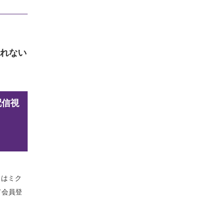
られない
配信視
くはミク
て会員登