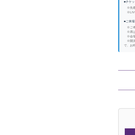
■チケ
※先着
※LI
■ご来
※ご本
※席は
※会場
※開演
で、お